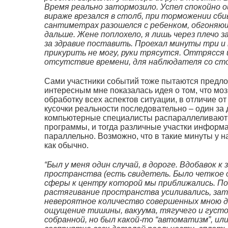
Время реально затормозило. Успел спокойно о
вираже врезался в столб, при торможении сбив
сантиметрах разошелся с ребенком, обгоняю
дальше. Жене поплохело, я лишь через плечо 
за здравие поставить. Проехал минуты три и
прикурить не могу, руки трясутся. Оттрясся 
отсутствие времени, для наблюдателя со сто
Сами участники событий тоже пытаются предл
интересным мне показалась идея о том, что м
обработку всех аспектов ситуации, в отличие о
кусочки реальности последовательно – один за д
компьютерные специалисты распараллеливают 
программы, и тогда различные участки информ
параллельно. Возможно, что в такие минуты у на
как обычно.
“Был у меня один случай, в дороге. Вдобавок 
пространства (есть свидетель. Было четкое 
сферы к центру которой мы приближались. По
растягивание пространства усиливались, зате
невероятное количество совершенных мною д
ощущение тишины, вакуума, тягучего и густ
собранной, но был какой-то “автоматизм”, или