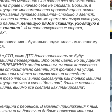
произошло мгновенно.Она видела всю неизбежность
ь на траве и ничего себе не сломала. Вообще, я
 ощущение многомерности происходящего, почти
думывания лучшего варианта- столько и дается),
воего полета и в то же время реальную свою руку,
о падения,
летящую рядом скакалку, уходящую в
е хватало”
. И полное отсутствие страха,
ях”.
я по описанию – буквально подчинилась мысленному
ся.
й с ДТП, само ДТП долго описывать не буду:
– машина перевёртыш. Это было давно, но ощущения
ОДНОВРЕМЕННО: полёт машины, считаю количество
ны относительно светящихся фонарей на улице,
 машины и чётко понимаю что на последнем
 того что бы в него сквозануть как только машина
ощущение что я очень “большая”, больше машины.
шины, видимо всё сделала как планировала”.
женщина с ребенком. В момент приближения к ним,
Выскочил на дорогу на добрые полкузова машины.