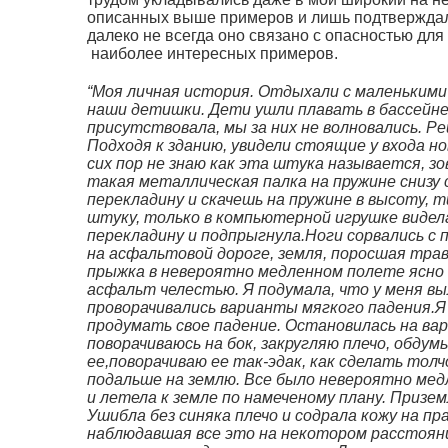
описанных выше примеров и лишь подтверждали,
далеко не всегда оно связано с опасностью дл
наиболее интересных примеров.
“Моя личная история. Отдыхали с маленькими 
наши детишки. Дети ушли плавать в бассейн
присутствовала, мы за них не волновались. Р
Подходя к зданию, увидели стоящие у входа н
сих пор не знаю как эта штука называется, зо
такая металлическая палка на пружине снизу 
перекладину и скачешь на пружине в высоту, т
штуку, только в компьютерной игрушке видел
перекладину и подпрыгнула.Ноги сорвались с 
на асфальтовой дороге, земля, поросшая тра
прыжка в невероятно медленном полете ясно
асфальт челестью. Я подумала, что у меня вы
проворачивались варианты мягкого падения.Я 
продумать свое падение. Остановилась на вари
поворачиваюсь на бок, закругляю плечо, обду
ее,поворачиваю ее так-эдак, как сделать то
подальше на землю. Все было невероятно медл
и летела к земле по намеченому плану. Призем
Ушибла без синяка плечо и содрала кожу на пр
наблюдавшая все это на некотором расстоянии