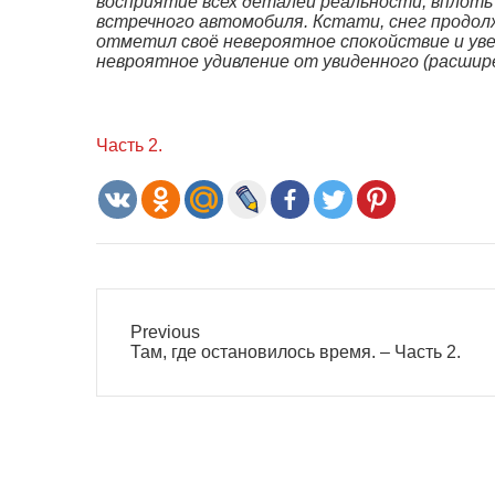
восприятие всех деталей реальности, вплоть
встречного автомобиля. Кстати, снег продол
отметил своё невероятное спокойствие и увер
невроятное удивление от увиденного (расшир
Часть 2.
Previous
Previous
Там, где остановилось время. – Часть 2.
post: