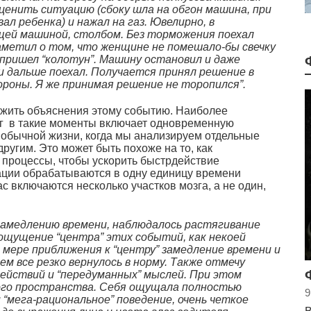
ценить ситуацию (сбоку шла на обгон машина, при
ал ребенка) и нажал на газ. Ювелирно, в
щей машиной, столбом. Без торможения поехал
заметил о том, что женщине не помешало-бы свечку
 пришел “колотун”. Машину остановил и даже
и дальше поехал. Получается принял решение в
роны. Я же принимая решение не торопился”.
ожить объяснения этому событию. Наиболее
озг в такие моменты включает одновременную
т обычной жизни, когда мы анализируем отдельные
ругим. Это может быть похоже на то, как
процессы, чтобы ускорить быстрдействие
ации обрабатываются в одну единицу времени
с включаются несколько участков мозга, а не один,
к замедлению времени, наблюдалось растягивание
ощущение “центра” этих событий, как некоей
 мере приближения к “центру” замедление времени и
м все резко вернулось в норму. Также отмечу
ействий и “передуманных” мыслей. При этом
ого пространства. Себя ощущала полностью
9
 “мега-рациональное” поведение, очень четкое