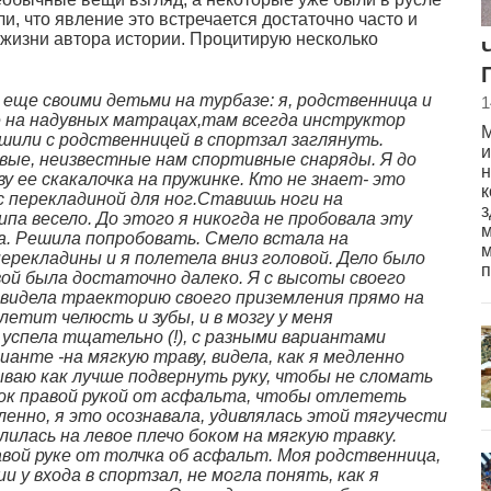
 что явление это встречается достаточно часто и
я жизни автора истории. Процитирую несколько
еще своими детьми на турбазе: я, родственница и
1
е на надувных матрацах,там всегда инструктор
М
ешили с родственницей в спортзал заглянуть.
и
овые, неизвестные нам спортивные снаряды. Я до
н
ву ее скакалочка на пружинке. Кто не знает- это
к
с перекладиной для ног.Ставишь ноги на
з
ипа весело. До этого я никогда не пробовала эту
м
а. Решила попробовать. Смело встала на
м
перекладины и я полетела вниз головой. Дело было
п
вой была достаточно далеко. Я с высоты своего
 видела траекторию своего приземления прямо на
летит челюсть и зубы, и в мозгу у меня
успела тщательно (!), с разными вариантами
анте -на мягкую траву, видела, как я медленно
мываю как лучше подвернуть руку, чтобы не сломать
лчок правой рукой от асфальта, чтобы отлететь
енно, я это осознавала, удивлялась этой тягучести
лилась на левое плечо боком на мягкую травку.
авой руке от толчка об асфальт. Моя родственница,
 у входа в спортзал, не могла понять, как я