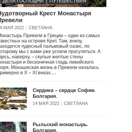
ДЕЛА ГОСПОДНИ
ПУТЕШЕСТВИЯ
Чудотворный Крест Монастыря
Превели
4 МАЯ 2022
СВЕТЛАНА
онастырь Превели в Греции – один из самых
звестных на острове Крит. Там, внизу,
аходится чудесный пальмовый оазис, по
оторому мы с вами уже успели прогуляться. А
десь, наверху, – скупые желтые стены
онастыря и бесконечная гладь ливийского
оря. Монашеская жизнь в Превели началась
римерно в X – XI веках.…
Сердика – сердце Софии.
Болгария.
14 МАЯ 2022
СВЕТЛАНА
Рыльский монастырь.
Болгария.