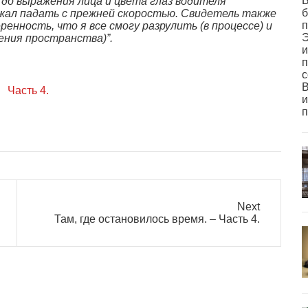
В
 до выражения лица и цвета глаз водителя
б
жал падать с прежней скоростью. Свидетель также
п
енность, что я все смогу разрулить (в процессе) и
Э
ения пространства)”.
и
п
с
В
Часть 4.
и
п
Next
Next
Там, где остановилось время. – Часть 4.
post: