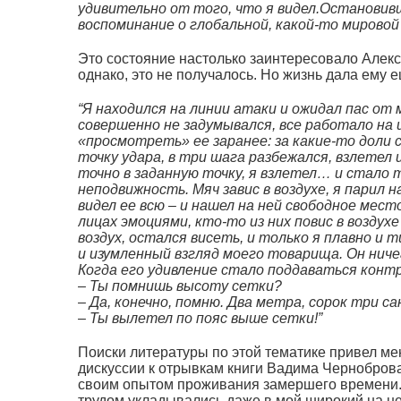
удивительно от того, что я видел.Останови
воспоминание о глобальной, какой-то мировой
Это состояние настолько заинтересовало Алекс
однако, это не получалось. Но жизнь дала ему 
“Я находился на линии атаки и ожидал пас от
совершенно не задумывался, все работало на 
«просмотреть» ее заранее: за какие-то доли 
точку удара, в три шага разбежался, взлетел
точно в заданную точку, я взлетел… и стало
неподвижность. Мяч завис в воздухе, я парил 
видел ее всю – и нашел на ней свободное мест
лицах эмоциями, кто-то из них повис в воздух
воздух, остался висеть, и только я плавно и т
и изумленный взгляд моего товарища. Он ничег
Когда его удивление стало поддаваться контр
– Ты помнишь высоту сетки?
– Да, конечно, помню. Два метра, сорок три с
– Ты вылетел по пояс выше сетки!”
Поиски литературы по этой тематике привел мен
дискуссии к отрывкам книги Вадима Чернобров
своим опытом проживания замершего времени. 
трудом укладывались даже в мой широкий на н