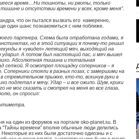
вшееся время…Ни тошноты, ни рвоты, только
 тишине и отсутствии времени у всех, кроме меня”.
андра, что он пытался вызвать его намеренно,
еще один шанс познакомиться с ним поближе.
 моего партнера. Схема была отработана годами, я
инстинктах, но в этой ситуации я почему-то решил
секунды я «увидел» летящий мяч, выходящий на
 и ударил. А потом был настоящий пас, и мяч вышел
 тихо. Абсолютная тишина и тотальная
над сеткой. Я осмотрел площадку соперников – я
о. Соперники стояли в разных позах, с замершими на
е в стремительном прыжке, кто-то, вскинув руки в
ихо подлетал к мячу. Удар – и все ожило. Шум, крики
о не мог сказать и смотрел на меня во все глаза.
олю, он спросил:
антиметра.
я на один из форумов на портале oko-planet.su. В
а “Тайны времени” вполне обычные люди делились
Некоторые из них были достаточно одиозны и с
еобычные вещи взгляд, а некоторые уже были в русле