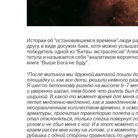
Истории об “остановившемся времени” люди ра
другу, в виде досужих баек, хотя можно услышат
победитель одной из “Битвы экстрасенсов” Алек
титула и называется себя “аналитиком вероятно
книге “Выше Бога не буду”.
“После митинга мы дружной ватагой пошли д
площадку и, как все дети, решили немного ра
Я шел по бетонному ригелю на высоте 6–7 мет
и уверенно шагал, тем более что ригель был
шириной. В какой-то момент время для меня о
летел медленно-медленно, как в замедленном к
неограниченным количеством времени, я осмот
арматуры, просчитал траекторию полета и по
стал отклоняться, только слегка повернул г
углом и не сбил меня с ног. И в этот момент
краем рассек мне кожу на голове, и к момент
рубашка с одной стороны сравнялась по цвету