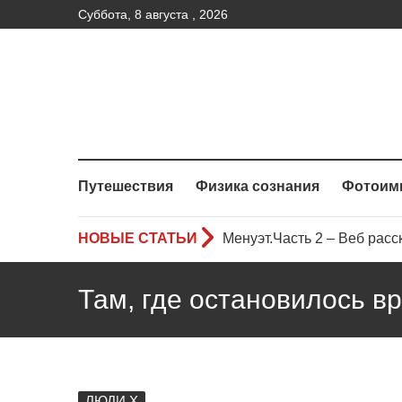
Суббота, 8 августа , 2026
Путешествия
Физика сознания
Фотоим
НОВЫЕ СТАТЬИ
Менуэт.Часть 2 – Веб расс
Менуэт. Часть 4. – Веб рас
Там, где остановилось вр
Менуэт. Часть 3. Веб расск
ЛЮДИ Х