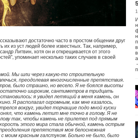
5
1
И
н
ф
н
ссказывают достаточно часто в простом общении друг
п
ь их из уст людей более известных. Так, например,
в
сандр Литвин, хотя он и открещивается от этого
в
стей”, упоминает несколько таких случаев в своей
а
–
омой.
Мы шли через какую-то строительную
звлечься, преодолевая многочисленные препятствия.
ров, было страшно, но весело. Я не боялся высоты
 достаточно широким, сантиметров в тридцать
становилось: я увидел летящий в меня камень, он
ино. Я располагал огромным, как мне казалось,
релся вокруг, увидел торчащие подо мной куски
нял, что камень летит мне точно в голову. Я не
олову так, чтобы камень не прилетел под прямым
 скорость этого мира стала обычной, камень острым
у преодоления препятствия моя белоснежная
 с моим красным галстуком. Больно не было, было