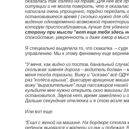
оказалась так далеко на траве. Для нее все 
ситуации и не могла поверить, что я оказалас
написала очень упрощенно, трудно передать
остановившееся время ( сколько нужно для об
видение одновременно возможной траектории с
которую приспосабливаешь лучше для удачног
сторону при мысли “вот еще тебя здесь н
спокойствие, уверенность и даже юмор в мысл
Я специально выделила то, что скакалка – суд
управлению. Мы к этому феномену еще вернем
“У меня, как видно из постов, банальный случа
скользкая зимняя дорога – водитель болван 
меня тогда поразили. Вижу и “осязаю” всё 
раз “колёса-крыша”, фиксирую вращение маши
вижу “выразительные” лица пассажиров нашей
кульбите мне нужно открыть окно машины для
остановится. Звуков нет, время замедлено и 
Дальше секундная отключка и я стою возле ма
Или вот еще:
“Ехал с женой на машине. На бордюре стояла 
ребенок вырвался у матери из рук и побежал. 