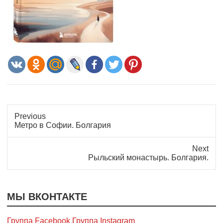
Previous
Previous
Метро в Софии. Болгария
post:
Next
Next
Рыльский монастырь. Болгария.
post:
МЫ ВКОНТАКТЕ
Группа Facebook
Группа Instagram