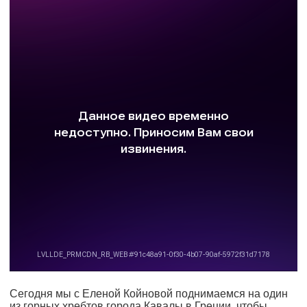
Сегодня мы с Еленой Койновой поднимаемся на один
из горных хребтов города Кавалы в Греции, чтобы