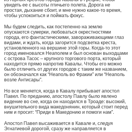
увидеть ее с высоты птичьего полета. Дорога не
простая, дыхание сбоит, и мне нужно какое-то время,
чтобы успокоиться и поймать фокус.
Мы будем следить, как постепенно на землю
опускаются сумерки, любоваться окрестностями
города, его фантастическими, завораживающими глаз
видами, и ждать, когда загорится подсветка креста,
установленного на вершине этой горы. Когда-то этот
город именовался Неаполем и был основан выходцами
с острова Тасос – крупного торгового порта, который
находится прямо напротив Кавалы. Чтобы его можно
было отличить от других городов с таким же названием,
он обозначался как “Неаполь во Фракии” или “Неаполь
возле Антисары”.
Но все меняется, когда в Кавалу прибывает апостол
Павел. По преданию, апостолу Павлу было явлено
видение во сне, когда он находился в Троаде: высокий,
внушительного вида македонянин, который стоит перед
ним и просит: “Приди в Македонию и помоги нам”.
Апостол Павел высаживается в Кавале и, следуя
Эгнатиевой дорогой, сразу же направляется в