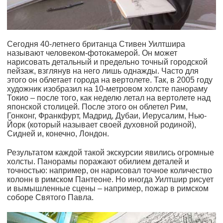
Сегодня 40-летнего британца Стивен Уилтшира
называют человеком-фотокамерой. Он может
нарисовать детальный и предельно точный городской
пейзаж, взглянув на него лишь однажды. Часто для
этого он облетает города на вертолете. Так, в 2005 году
художник изобразил на 10-метровом холсте панораму
Токио – после того, как неделю летал на вертолете над
японской столицей. После этого он облетел Рим,
Гонконг, Франкфурт, Мадрид, Дубаи, Иерусалим, Нью-
Йорк (который называет своей духовной родиной),
Сидней и, конечно, Лондон.
Результатом каждой такой экскурсии явились огромные
холсты. Панорамы поражают обилием деталей и
точностью: например, он нарисовал точное количество
колонн в римском Пантеоне. Но иногда Уилтшир рисует
и вымышленные сцены – например, пожар в римском
соборе Святого Павла.