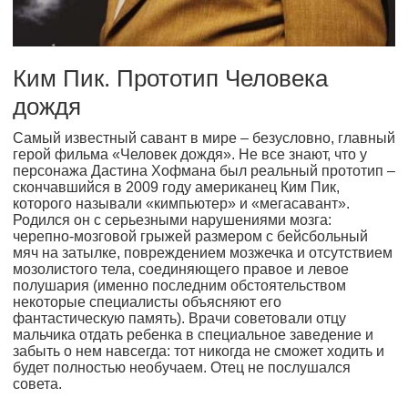
Ким Пик. Прототип Человека
дождя
Самый известный савант в мире – безусловно, главный
герой фильма «Человек дождя». Не все знают, что у
персонажа Дастина Хофмана был реальный прототип –
скончавшийся в 2009 году американец Ким Пик,
которого называли «кимпьютер» и «мегасавант».
Родился он с серьезными нарушениями мозга:
черепно-мозговой грыжей размером с бейсбольный
мяч на затылке, повреждением мозжечка и отсутствием
мозолистого тела, соединяющего правое и левое
полушария (именно последним обстоятельством
некоторые специалисты объясняют его
фантастическую память). Врачи советовали отцу
мальчика отдать ребенка в специальное заведение и
забыть о нем навсегда: тот никогда не сможет ходить и
будет полностью необучаем. Отец не послушался
совета.