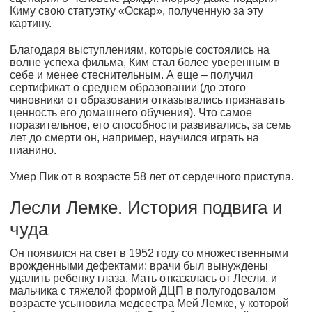
Киму свою статуэтку «Оскар», полученную за эту
картину.
Благодаря выступлениям, которые состоялись на
волне успеха фильма, Ким стал более уверенным в
себе и менее стеснительным. А еще – получил
сертификат о среднем образовании (до этого
чиновники от образования отказывались признавать
ценность его домашнего обучения). Что самое
поразительное, его способности развивались, за семь
лет до смерти он, например, научился играть на
пианино.
Умер Пик от в возрасте 58 лет от сердечного приступа.
Лесли Лемке. История подвига и
чуда
Он появился на свет в 1952 году со множественными
врожденными дефектами: врачи был вынуждены
удалить ребенку глаза. Мать отказалась от Лесли, и
мальчика с тяжелой формой ДЦП в полугодовалом
возрасте усыновила медсестра Мей Лемке, у которой