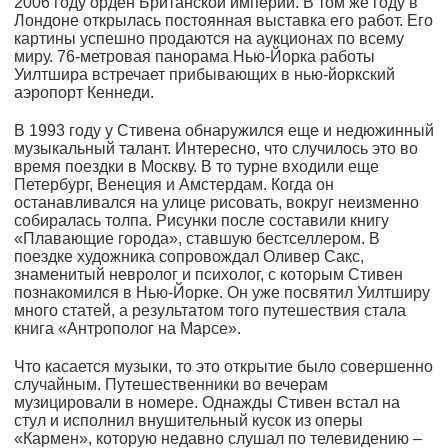
2006 году орден Британской империи. В том же году в
Лондоне открылась постоянная выставка его работ. Его
картины успешно продаются на аукционах по всему
миру. 76-метровая панорама Нью-Йорка работы
Уилтшира встречает прибывающих в нью-йоркский
аэропорт Кеннеди.
В 1993 году у Стивена обнаружился еще и недюжинный
музыкальный талант. Интересно, что случилось это во
время поездки в Москву. В то турне входили еще
Петербург, Венеция и Амстердам. Когда он
останавливался на улице рисовать, вокруг неизменно
собиралась толпа. Рисунки после составили книгу
«Плавающие города», ставшую бестселлером. В
поездке художника сопровождал Оливер Сакс,
знаменитый невролог и психолог, с которым Стивен
познакомился в Нью-Йорке. Он уже посвятил Уилтширу
много статей, а результатом того путешествия стала
книга «Антрополог на Марсе».
Что касается музыки, то это открытие было совершенно
случайным. Путешественники во вечерам
музицировали в номере. Однажды Стивен встал на
стул и исполнил внушительный кусок из оперы
«Кармен», которую недавно слушал по телевидению –