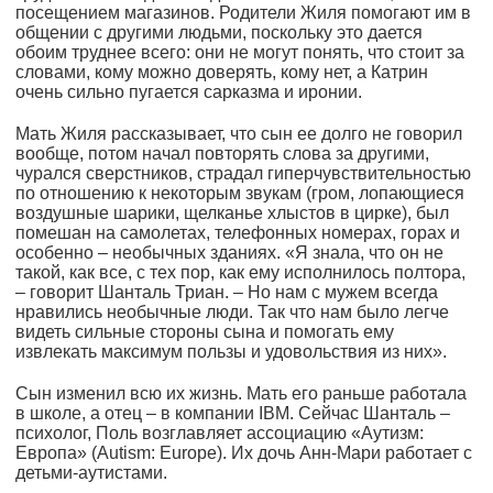
посещением магазинов. Родители Жиля помогают им в
общении с другими людьми, поскольку это дается
обоим труднее всего: они не могут понять, что стоит за
словами, кому можно доверять, кому нет, а Катрин
очень сильно пугается сарказма и иронии.
Мать Жиля рассказывает, что сын ее долго не говорил
вообще, потом начал повторять слова за другими,
чурался сверстников, страдал гиперчувствительностью
по отношению к некоторым звукам (гром, лопающиеся
воздушные шарики, щелканье хлыстов в цирке), был
помешан на самолетах, телефонных номерах, горах и
особенно – необычных зданиях. «Я знала, что он не
такой, как все, с тех пор, как ему исполнилось полтора,
– говорит Шанталь Триан. – Но нам с мужем всегда
нравились необычные люди. Так что нам было легче
видеть сильные стороны сына и помогать ему
извлекать максимум пользы и удовольствия из них».
Сын изменил всю их жизнь. Мать его раньше работала
в школе, а отец – в компании IBM. Сейчас Шанталь –
психолог, Поль возглавляет ассоциацию «Аутизм:
Европа» (Autism: Europe). Их дочь Анн-Мари работает с
детьми-аутистами.