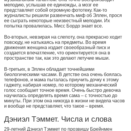
мелодию, услышав ее единожды, а мозг ее
представляет собой огромную фототеку. Как-то
журналисты решили развенчать миф об Эллен, прося
ее сыграть некоторые неизвестный мелодии. Их
попытка провалилась. Мисс Бордо знает все.
Во-вторых, невзирая на слепоту, она прекрасно ходит
повсюду, не натыкаясь на предметы. Во время
движения женщина издает своеобразный писк и
создается впечатление, что ориентируется она в
пространстве так, как это делают летучие мыши.
В-третьих, в Эллен обладает точнейшими
биологическими часами. В детстве она очень боялась
телефонов, и мама пыталась приучить дочку к этому
гаджету, набирая номер, по которому механический
голос сообщает точное время. Очень быстро девочка
научилась определять время сама – с точностью до
минуты. При этом она никогда в жизни не видела часов
и вообще не представляет, что такое – время.
Дэниэл Тэммет. Числа и слова
29-летний Дэниэл Тэммет по прозвищу Брейнмен