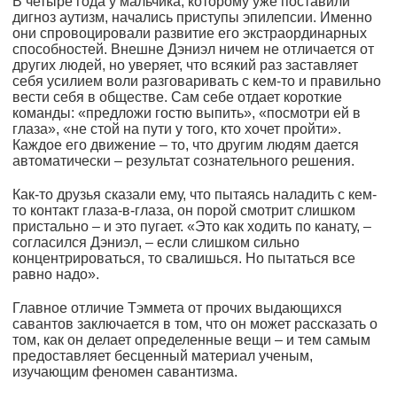
В четыре года у мальчика, которому уже поставили
дигноз аутизм, начались приступы эпилепсии. Именно
они спровоцировали развитие его экстраординарных
способностей. Внешне Дэниэл ничем не отличается от
других людей, но уверяет, что всякий раз заставляет
себя усилием воли разговаривать с кем-то и правильно
вести себя в обществе. Сам себе отдает короткие
команды: «предложи гостю выпить», «посмотри ей в
глаза», «не стой на пути у того, кто хочет пройти».
Каждое его движение – то, что другим людям дается
автоматически – результат сознательного решения.
Как-то друзья сказали ему, что пытаясь наладить с кем-
то контакт глаза-в-глаза, он порой смотрит слишком
пристально – и это пугает. «Это как ходить по канату, –
согласился Дэниэл, – если слишком сильно
концентрироваться, то свалишься. Но пытаться все
равно надо».
Главное отличие Тэммета от прочих выдающихся
савантов заключается в том, что он может рассказать о
том, как он делает определенные вещи – и тем самым
предоставляет бесценный материал ученым,
изучающим феномен савантизма.