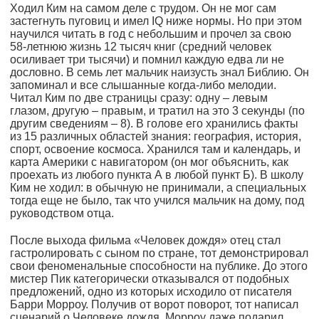
Ходил Ким на самом деле с трудом. Он не мог сам
застегнуть пуговиц и имел IQ ниже нормы. Но при этом
научился читать в год с небольшим и прочел за свою
58-летнюю жизнь 12 тысяч книг (средний человек
осиливает три тысячи) и помнил каждую едва ли не
дословно. В семь лет мальчик наизусть знал Библию. Он
запоминал и все слышанные когда-либо мелодии.
Читал Ким по две страницы сразу: одну – левым
глазом, другую – правым, и тратил на это 3 секунды (по
другим сведениям – 8). В голове его хранились факты
из 15 различных областей знания: география, история,
спорт, освоение космоса. Хранился там и календарь, и
карта Америки с навигатором (он мог объяснить, как
проехать из любого пункта А в любой пункт Б). В школу
Ким не ходил: в обычную не принимали, а специальных
тогда еще не было, так что учился мальчик на дому, под
руководством отца.
После выхода фильма «Человек дождя» отец стал
гастролировать с сыном по стране, тот демонстрировал
свои феноменальные способности на публике. До этого
мистер Пик категорически отказывался от подобных
предложений, одно из которых исходило от писателя
Барри Морроу. Получив от ворот поворот, тот написал
сценарий о Человеке дождя. Морроу даже подарил