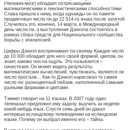
(Человек-мозг) обладает потрясающими
математическими и лингвистическими способностями.
Слава пришла к нему, когда однажды он по памяти
продиктовал число пи до 22 514-го знака после запятой.
Случилось это, конечно, 14 марта, в Международный
день числа пи, а выступление Дэниэла состоялось в
рамках сбора средств для Национального сообщества
борьбы с эпилепсией.
Цифры Дэниэл воспринимает по-своему. Каждое число
до 10 000 обладает для него своей формой, цветом, он
знает, каково оно на ощупь. Это называется –
синестезия. Он может видеть результаты
математических вычислений, чувствовать, является ли
число простым… Как-то Дэниэл нарисовал то самое
число пи: разноцветный пейзаж, наполненный самыми
разными формами и цветами.
Тэммет говорит на 11 языках. В 2007 году один
телеканал предложил ему задачу: выучить за неделю
какой-нибудь язык. Спустя семь дней он давал
интервью исландскому телевидению на исландском
языке. Почему он выбрал именно его – тайна.