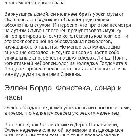
и запомнил с первого раза.
Вернувшись домой, он начинает брать уроки музыки.
Оказалось, что художник обладает редчайшим,
абсолютным слухом. Интересно, что при этом несмотря
на аутизм Стивен способен прочувствовать музыку,
интерпретировать то, что хотел сказать композитор – и
это факт совершенно обескуражил психологов,
изучавших его таланты. Не менее заслуживающим
внимания оказалось и то, что он совмещает в себе
уникальные способности в двух сферах. Линда Принг,
когнитивный нейропсихолог из Колледжа Голдсмита в
Лондоне, провела целое лето, пытаясь выявить связь
между двумя талантами Стивена.
Эллен Бордо. Фонотека, сонар и
часы
Эллен обладает не двумя уникальными способностями,
а тремя, что является совсем уж редким явлением.
Во-первых, как Лесли Лемке и Дерек Паравичини,
Эллен наделена слепотой, аутизмом и выдающимся
музыкальным талантом. Она точно воспроизводит