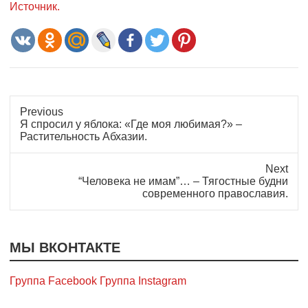
Источник.
Previous
Previous
Я спросил у яблока: «Где моя любимая?» –
post:
Растительность Абхазии.
Next
Next
“Человека не имам”… – Тягостные будни
post:
современного православия.
МЫ ВКОНТАКТЕ
Группа Facebook
Группа Instagram