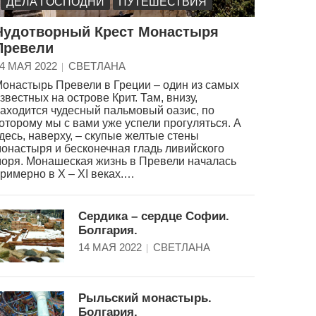
ДЕЛА ГОСПОДНИ
ПУТЕШЕСТВИЯ
Чудотворный Крест Монастыря
Превели
4 МАЯ 2022
СВЕТЛАНА
онастырь Превели в Греции – один из самых
звестных на острове Крит. Там, внизу,
аходится чудесный пальмовый оазис, по
оторому мы с вами уже успели прогуляться. А
десь, наверху, – скупые желтые стены
онастыря и бесконечная гладь ливийского
оря. Монашеская жизнь в Превели началась
римерно в X – XI веках.…
Сердика – сердце Софии.
Болгария.
14 МАЯ 2022
СВЕТЛАНА
Рыльский монастырь.
Болгария.