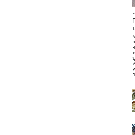
1
М
и
н
к
з
м
м
п