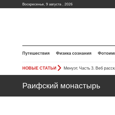
Воскресенье, 9 августа , 2026
Путешествия
Физика сознания
Фотоим
НОВЫЕ СТАТЬИ
Менуэт.Часть 2 – Веб расс
Менуэт. Часть 4. – Веб рас
Раифский монастырь
Менуэт. Часть 3. Веб расск