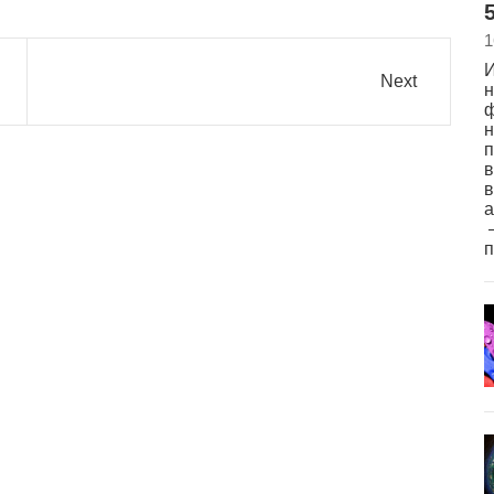
5
1
И
Next
н
ф
н
п
в
в
а
–