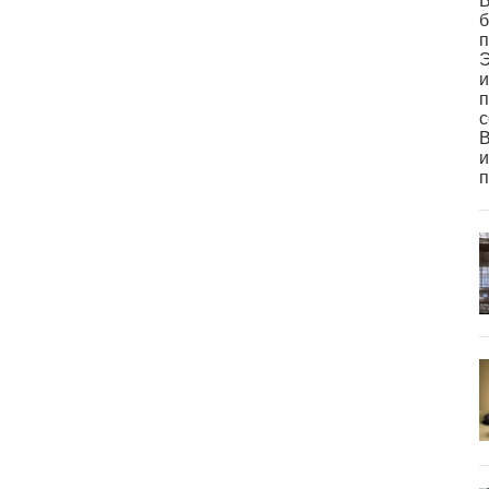
В
б
п
Э
и
п
с
В
и
п