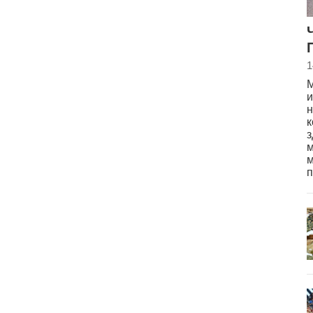
1
М
и
н
к
з
м
м
п