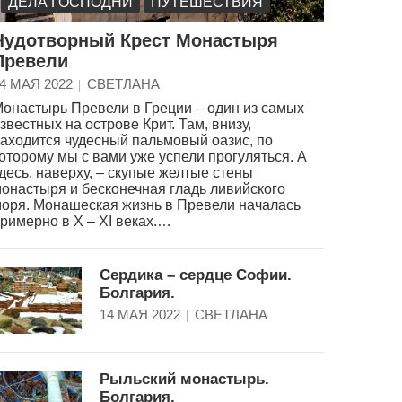
ДЕЛА ГОСПОДНИ
ПУТЕШЕСТВИЯ
Чудотворный Крест Монастыря
Превели
4 МАЯ 2022
СВЕТЛАНА
онастырь Превели в Греции – один из самых
звестных на острове Крит. Там, внизу,
аходится чудесный пальмовый оазис, по
оторому мы с вами уже успели прогуляться. А
десь, наверху, – скупые желтые стены
онастыря и бесконечная гладь ливийского
оря. Монашеская жизнь в Превели началась
римерно в X – XI веках.…
Сердика – сердце Софии.
Болгария.
14 МАЯ 2022
СВЕТЛАНА
Рыльский монастырь.
Болгария.