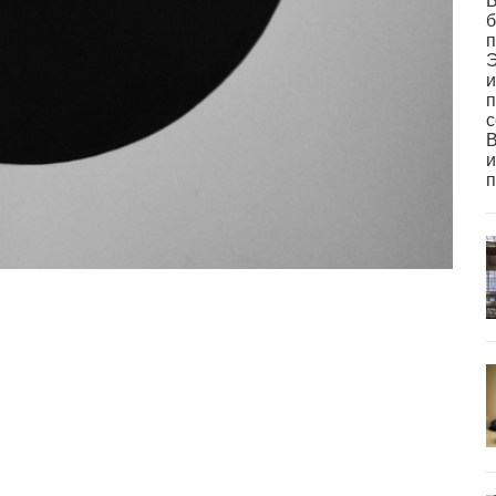
В
б
п
Э
и
п
с
В
и
п