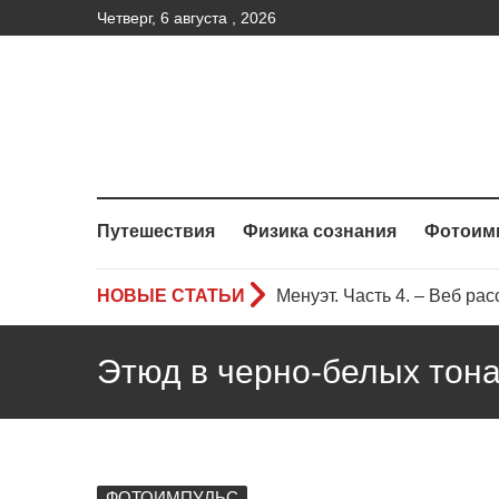
Четверг, 6 августа , 2026
Путешествия
Физика сознания
Фотоим
НОВЫЕ СТАТЬИ
Менуэт. Часть 4. – Веб рас
Менуэт. Часть 3. Веб расск
Этюд в черно-белых тона
Менуэт.Часть 2 – Веб расс
ФОТОИМПУЛЬС