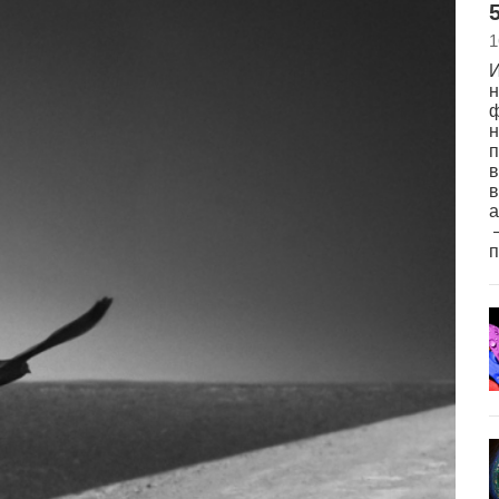
5
1
И
н
ф
н
п
в
в
а
–