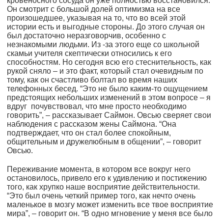
кровеносного сосуда он уже полностью восстановился.
Он смотрит с большой долей оптимизма на все
произошедшее, указывая на то, что во всей этой
истории есть и выгодные стороны. До этого случая он
был достаточно неразговорчив, особенно с
незнакомыми людьми. Из -за этого еще со школьной
скамьи учителя скептически относились к его
способностям. Но сегодня всю его стеснительность, как
рукой сняло – и это факт, который стал очевидным по
тому, как он счастливо болтал во время наших
телефонных бесед. “Это не было каким-то ощущением
предстоящих небольших изменений в этом вопросе – я
вдруг почувствовал, что мне просто необходимо
говорить”, – рассказывает Саймон. Овсью сверяет свои
наблюдения с рассказом жены Саймона. “Она
подтверждает, что он стал более спокойным,
общительным и дружелюбным в общении”, – говорит
Овсью.
Переживание момента, в котором все вокруг него
остановилось, привело его к удивлению и постижению
того, как хрупко наше восприятие действительности.
“Это был очень четкий пример того, как нечто очень
маленькое в мозгу может изменить все твое восприятие
мира”, – говорит он. “В одно мгновение у меня все было