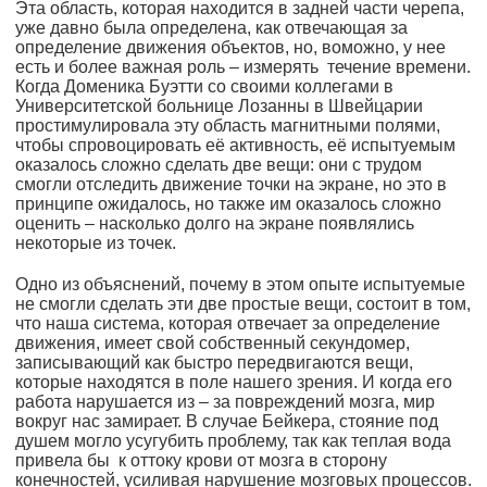
Эта область, которая находится в задней части черепа,
уже давно была определена, как отвечающая за
определение движения объектов, но, воможно, у нее
есть и более важная роль – измерять течение времени.
Когда Доменика Буэтти со своими коллегами в
Университетской больнице Лозанны в Швейцарии
простимулировала эту область магнитными полями,
чтобы спровоцировать её активность, её испытуемым
оказалось сложно сделать две вещи: они с трудом
смогли отследить движение точки на экране, но это в
принципе ожидалось, но также им оказалось сложно
оценить – насколько долго на экране появлялись
некоторые из точек.
Одно из объяснений, почему в этом опыте испытуемые
не смогли сделать эти две простые вещи, состоит в том,
что наша система, которая отвечает за определение
движения, имеет свой собственный секундомер,
записывающий как быстро передвигаются вещи,
которые находятся в поле нашего зрения. И когда его
работа нарушается из – за повреждений мозга, мир
вокруг нас замирает. В случае Бейкера, стояние под
душем могло усугубить проблему, так как теплая вода
привела бы к оттоку крови от мозга в сторону
конечностей, усиливая нарушение мозговых процессов.