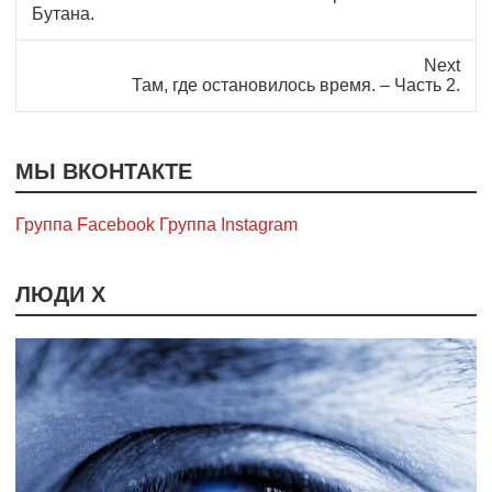
post:
Бутана.
Next
Next
Там, где остановилось время. – Часть 2.
post:
МЫ ВКОНТАКТЕ
Группа Facebook
Группа Instagram
ЛЮДИ Х