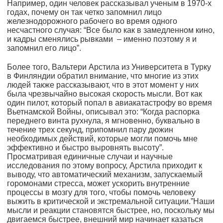
Например, один человек рассказывал ученым в 1970-х
годах, почему он так четко запомнил лицо
железнодорожного рабочего во время одного
несчастного случая: “Все было как в замедленном кино,
и кадры сменялись рывками – именно поэтому я и
запомнил его лицо”.
Более того, Вальтери Арстила из Университета в Турку
в Финляндии обратил внимание, что многие из этих
людей также рассказывают, что в этот момент у них
была чрезвычайно высокая скорость мысли. Вот как
один пилот, который попал в авиакатастрофу во время
Вьетнамской Войны, описывал это: “Когда распорка
переднего винта рухнула, я мгновенно, буквально в
течение трех секунд, припомнил пару дюжин
необходимых действий, которые могли помочь мне
эффективно и быстро выровнять высоту”.
Просматривая единичные случаи и научные
исследования по этому вопросу, Арстила приходит к
выводу, что автоматический механизм, запускаемый
горомонами стресса, может ускорить внутренние
процессы в мозгу для того, чтобы помочь человеку
выжить в критической и экстремальной ситуации.”Наши
мысли и реакции становятся быстрее, но, поскольку мы
двигаемся быстрее, внешний мир начинает казаться