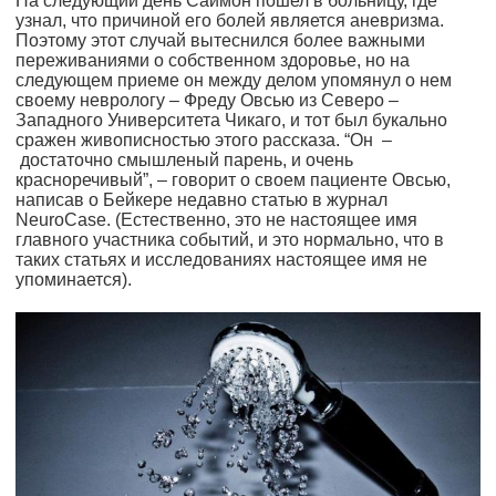
На следующий день Саймон пошел в больницу, где
узнал, что причиной его болей является аневризма.
Поэтому этот случай вытеснился более важными
переживаниями о собственном здоровье, но на
следующем приеме он между делом упомянул о нем
своему неврологу – Фреду Овсью из Северо –
Западного Университета Чикаго, и тот был букально
сражен живописностью этого рассказа. “Он –
достаточно смышленый парень, и очень
красноречивый”, – говорит о своем пациенте Овсью,
написав о Бейкере недавно статью в журнал
NeuroCase. (Естественно, это не настоящее имя
главного участника событий, и это нормально, что в
таких статьях и исследованиях настоящее имя не
упоминается).