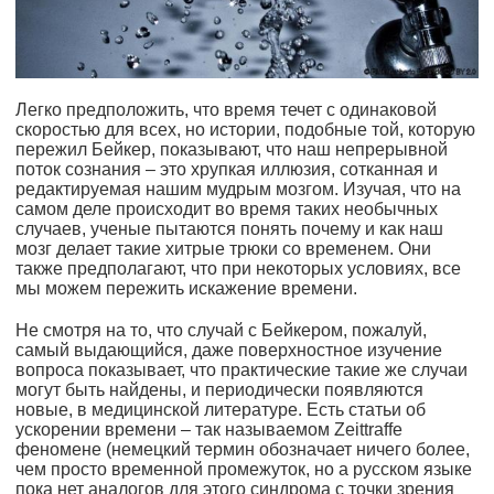
Легко предположить, что время течет с одинаковой
скоростью для всех, но истории, подобные той, которую
пережил Бейкер, показывают, что наш непрерывной
поток сознания – это хрупкая иллюзия, сотканная и
редактируемая нашим мудрым мозгом. Изучая, что на
самом деле происходит во время таких необычных
случаев, ученые пытаются понять почему и как наш
мозг делает такие хитрые трюки со временем. Они
также предполагают, что при некоторых условиях, все
мы можем пережить искажение времени.
Не смотря на то, что случай с Бейкером, пожалуй,
самый выдающийся, даже поверхностное изучение
вопроса показывает, что практические такие же случаи
могут быть найдены, и периодически появляются
новые, в медицинской литературе. Есть статьи об
ускорении времени – так называемом Zeittraffe
феномене (немецкий термин обозначает ничего более,
чем просто временной промежуток, но а русском языке
пока нет аналогов для этого синдрома с точки зрения