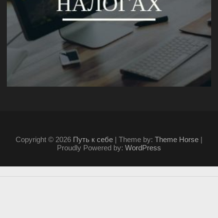
Copyright © 2026
Путь к себе
| Theme by:
Theme Horse
|
Proudly Powered by:
WordPress