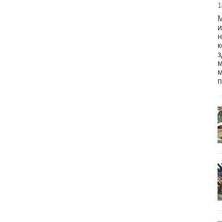
1
М
и
н
к
з
м
м
п