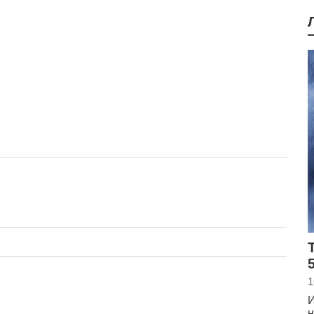
5
1
И
н