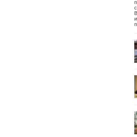
п
с
В
и
п