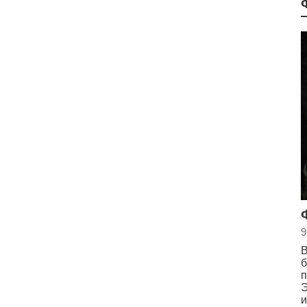
9
В
б
п
Э
и