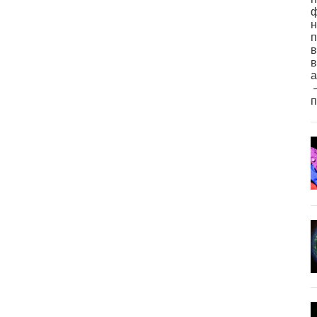
ф
н
п
в
в
а
–