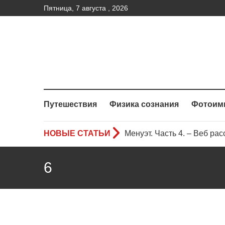
Пятница, 7 августа , 2026
Путешествия
Физика сознания
Фотоим
НОВЫЕ СТАТЬИ
Менуэт. Часть 4. – Веб рас
Менуэт. Часть 3. Веб расск
6
Менуэт.Часть 2 – Веб расс