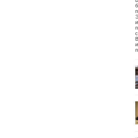
В
б
п
Э
и
п
с
В
и
п