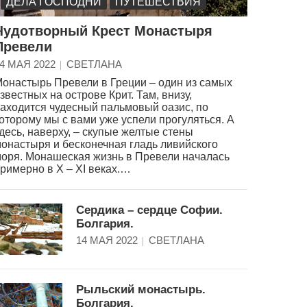
ДЕЛА ГОСПОДНИ
ПУТЕШЕСТВИЯ
Чудотворный Крест Монастыря
Превели
4 МАЯ 2022
СВЕТЛАНА
онастырь Превели в Греции – один из самых
звестных на острове Крит. Там, внизу,
аходится чудесный пальмовый оазис, по
оторому мы с вами уже успели прогуляться. А
десь, наверху, – скупые желтые стены
онастыря и бесконечная гладь ливийского
оря. Монашеская жизнь в Превели началась
римерно в X – XI веках.…
Сердика – сердце Софии.
Болгария.
14 МАЯ 2022
СВЕТЛАНА
Рыльский монастырь.
Болгария.