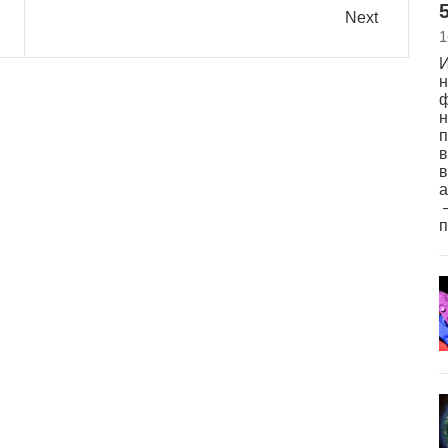
5
Next
1
И
н
ф
н
п
в
в
а
–