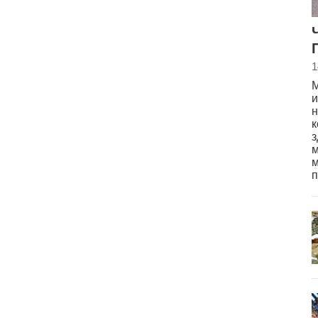
1
М
и
н
к
з
м
м
п