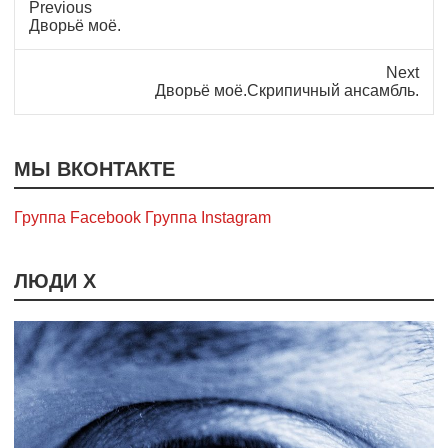
Previous
Previous
Дворьё моё.
post:
Next
Next
Дворьё моё.Скрипичный ансамбль.
post:
МЫ ВКОНТАКТЕ
Группа Facebook
Группа Instagram
ЛЮДИ Х