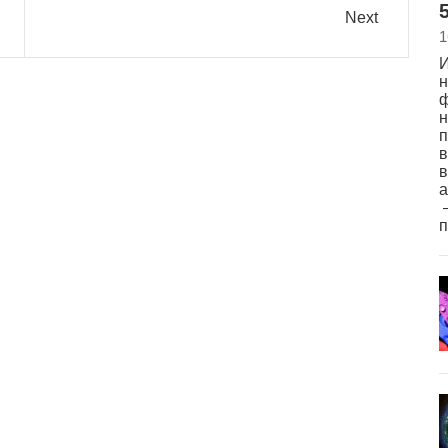
5
Next
1
И
н
ф
н
п
в
в
а
–