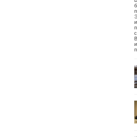
В
б
п
Э
и
п
с
В
и
п