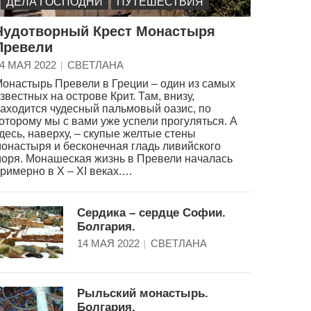
ДЕЛА ГОСПОДНИ
ПУТЕШЕСТВИЯ
Чудотворный Крест Монастыря
Превели
4 МАЯ 2022
СВЕТЛАНА
онастырь Превели в Греции – один из самых
звестных на острове Крит. Там, внизу,
аходится чудесный пальмовый оазис, по
оторому мы с вами уже успели прогуляться. А
десь, наверху, – скупые желтые стены
онастыря и бесконечная гладь ливийского
оря. Монашеская жизнь в Превели началась
римерно в X – XI веках.…
Сердика – сердце Софии.
Болгария.
14 МАЯ 2022
СВЕТЛАНА
Рыльский монастырь.
Болгария.