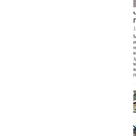
1
М
и
н
к
з
м
м
п