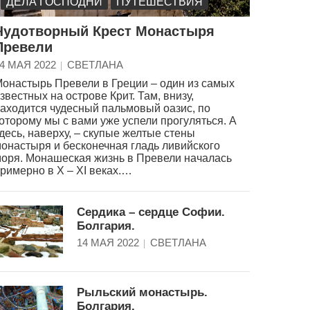
ДЕЛА ГОСПОДНИ
ПУТЕШЕСТВИЯ
Чудотворный Крест Монастыря
Превели
4 МАЯ 2022
СВЕТЛАНА
онастырь Превели в Греции – один из самых
звестных на острове Крит. Там, внизу,
аходится чудесный пальмовый оазис, по
оторому мы с вами уже успели прогуляться. А
десь, наверху, – скупые желтые стены
онастыря и бесконечная гладь ливийского
оря. Монашеская жизнь в Превели началась
римерно в X – XI веках.…
Сердика – сердце Софии.
Болгария.
14 МАЯ 2022
СВЕТЛАНА
Рыльский монастырь.
Болгария.