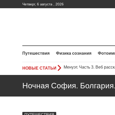
Четверг, 6 августа , 2026
Путешествия
Физика сознания
Фотоим
НОВЫЕ СТАТЬИ
Менуэт.Часть 2 – Веб расс
Менуэт. Часть 4. – Веб рас
Ночная София. Болгария
Менуэт. Часть 3. Веб расск
ПУТЕШЕСТВИЯ