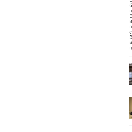
В
б
п
Э
и
п
с
В
и
п