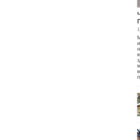
1
М
и
н
к
з
м
м
п