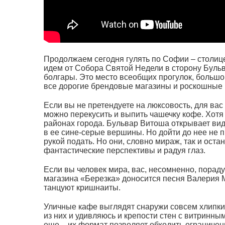
Продолжаем сегодня гулять по Софии – столице
идем от Собора Святой Недели в сторону Буль
болгары. Это место всеобщих прогулок, большо
все дорогие брендовые магазины и роскошные
Если вы не претендуете на люксовость, для ва
можно перекусить и выпить чашечку кофе. Хотя
районах города. Бульвар Витоша открывает вид
в ее сине-серые вершины. Но дойти до нее не п
рукой подать. Но они, словно мираж, так и остан
фантастические перспективы и радуя глаз.
Если вы человек мира, вас, несомненно, пораду
магазина «Березка» доносится песня Валерия М
танцуют кришнаиты.
Уличные кафе выглядят снаружи совсем хлипким
из них и удивляюсь и крепости стен с витринны
еще – их формат позволяет обходить ограничен