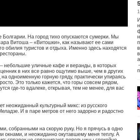
5
1
И
н
ф
 Болгарии. На город тихо опускаются сумерки. Мы
н
вара Витоша – «Витошки», как называют ее сами
п
го обилия туристов и отдыха. Именно здесь находятся
в
 рестораны.
в
а
–
с – небольшие уличные кафе и веранды, в которых
 ценник в них все равно ощутимо выше, чем в других
 на одноименную горную гряду, практически упираясь
росто. Это только кажется, что горы совсем рядом,
утся где-то вдалеке, открывая, тем не менее, для вас
ет неожиданный культурный микс: из русского
еладзе. И в паре метров от него задорно и радостно
и, собранными на скорую руку. Но я прячусь в одно
ми окнами, и неожиданно окутавшему меня теплу. А
ия: справок не спрашивают, пепельницы спокойно