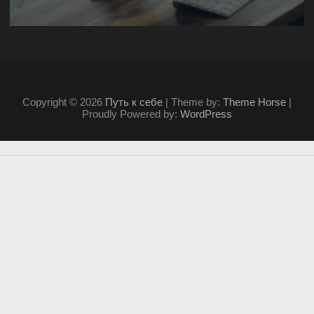
Copyright © 2026
Путь к себе
| Theme by:
Theme Horse
|
Proudly Powered by:
WordPress