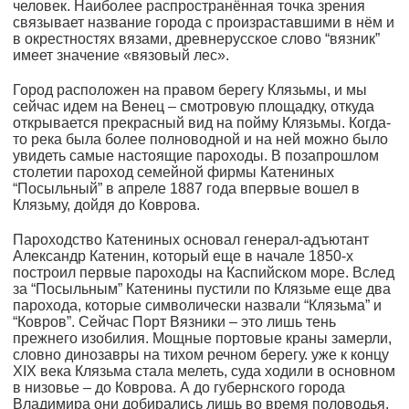
человек. Наиболее распространённая точка зрения
связывает название города с произраставшими в нём и
в окрестностях вязами, древнерусское слово “вязник”
имеет значение «вязовый лес».
Город расположен на правом берегу Клязьмы, и мы
сейчас идем на Венец – смотровую площадку, откуда
открывается прекрасный вид на пойму Клязьмы. Когда-
то река была более полноводной и на ней можно было
увидеть самые настоящие пароходы. В позапрошлом
столетии пароход семейной фирмы Катениных
“Посыльный” в апреле 1887 года впервые вошел в
Клязьму, дойдя до Коврова.
Пароходство Катениных основал генерал-адъютант
Александр Катенин, который еще в начале 1850-х
построил первые пароходы на Каспийском море. Вслед
за “Посыльным” Катенины пустили по Клязьме еще два
парохода, которые символически назвали “Клязьма” и
“Ковров”. Сейчас Порт Вязники – это лишь тень
прежнего изобилия. Мощные портовые краны замерли,
словно динозавры на тихом речном берегу. уже к концу
XIX века Клязьма стала мелеть, суда ходили в основном
в низовье – до Коврова. А до губернского города
Владимира они добирались лишь во время половодья.