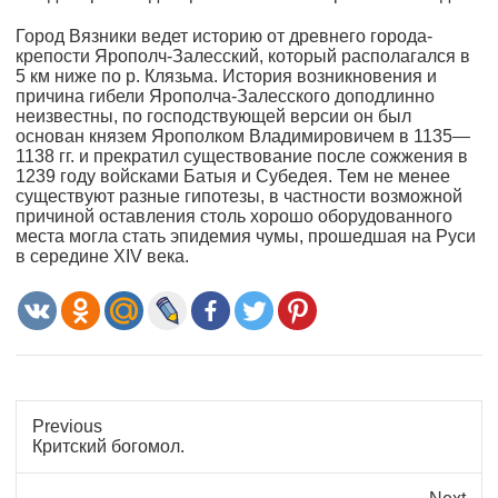
Город Вязники ведет историю от древнего города-
крепости Ярополч-Залесский, который располагался в
5 км ниже по р. Клязьма. История возникновения и
причина гибели Ярополча-Залесского доподлинно
неизвестны, по господствующей версии он был
основан князем Ярополком Владимировичем в 1135—
1138 гг. и прекратил существование после сожжения в
1239 году войсками Батыя и Субедея. Тем не менее
существуют разные гипотезы, в частности возможной
причиной оставления столь хорошо оборудованного
места могла стать эпидемия чумы, прошедшая на Руси
в середине XIV века.
Previous
Previous
Критский богомол.
post: