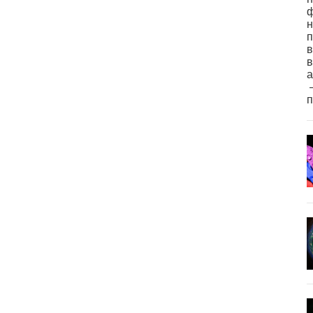
ф
н
п
в
в
а
–