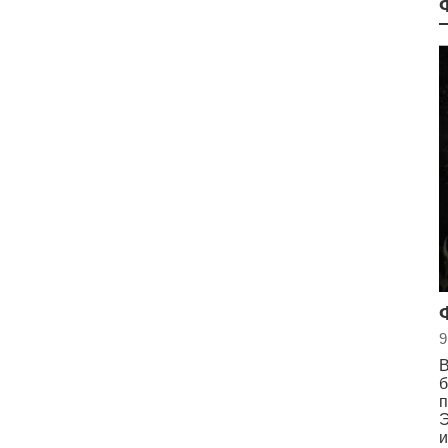
9
В
б
п
Э
и