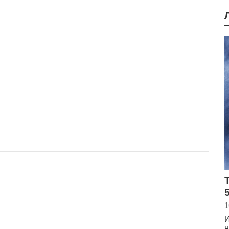
5
1
И
н