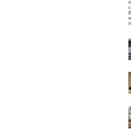
п
с
В
и
п