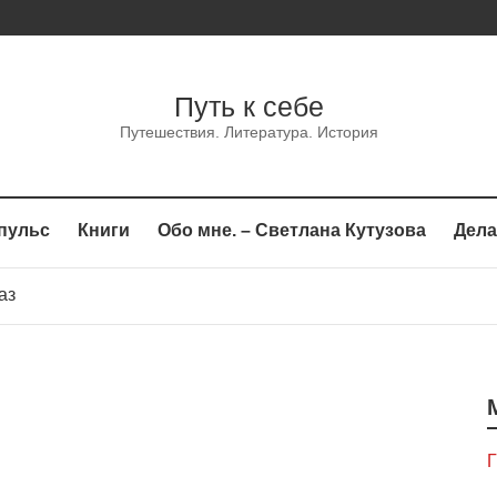
Путь к себе
Путешествия. Литература. История
пульс
Книги
Обо мне. – Светлана Кутузова
Дела
каз
сказ
аз
Г