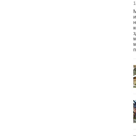
1
М
и
н
к
з
м
м
п