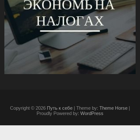
Copyright © 2026
Путь к себе
| Theme by:
Theme Horse
|
Proudly Powered by:
WordPress